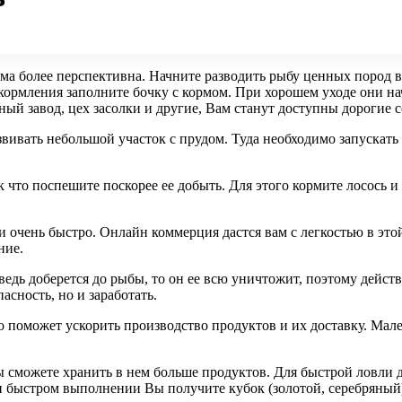
ма более перспективна. Начните разводить рыбу ценных пород в
 кормления заполните бочку с кормом. При хорошем уходе они начн
ый завод, цех засолки и другие, Вам станут доступны дорогие с
звивать небольшой участок с прудом. Туда необходимо запускат
к что поспешите поскорее ее добыть. Для этого кормите лосось 
очень быстро. Онлайн коммерция дастся вам с легкостью в этой 
ние.
дь доберется до рыбы, то он ее всю уничтожит, поэтому действ
асность, но и заработать.
о поможет ускорить производство продуктов и их доставку. Мале
ы сможете хранить в нем больше продуктов. Для быстрой ловли 
и быстром выполнении Вы получите кубок (золотой, серебряный