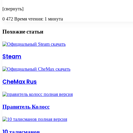
[свернуть]
0
472
Время чтения: 1 минута
Facebook
Twitter
Вконтакте
Одноклассники
Skype
Messenger
Messenger
WhatsApp
Telegram
Viber
Line
Поделиться
Печатать
через
Похожие статьи
электронную
почту
Steam
CheMax Rus
Правитель Колосс
10 талисманов