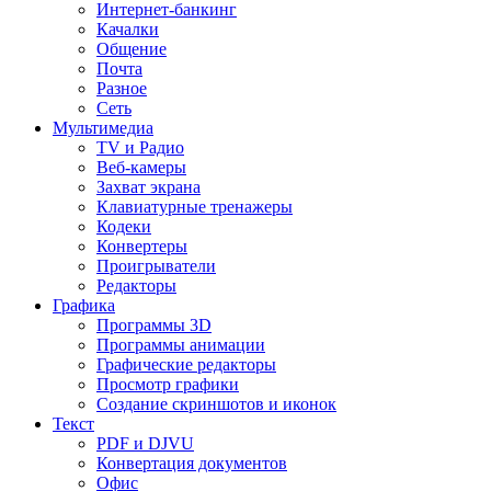
Интернет-банкинг
Качалки
Общение
Почта
Разное
Сеть
Мультимедиа
TV и Радио
Веб-камеры
Захват экрана
Клавиатурные тренажеры
Кодеки
Конвертеры
Проигрыватели
Редакторы
Графика
Программы 3D
Программы анимации
Графические редакторы
Просмотр графики
Создание скриншотов и иконок
Текст
PDF и DJVU
Конвертация документов
Офис