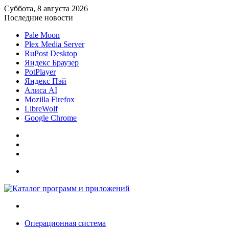
Суббота, 8 августа 2026
Последние новости
Pale Moon
Plex Media Server
RuPost Desktop
Яндекс Браузер
PotPlayer
Яндекс Пэй
Алиса AI
Mozilla Firefox
LibreWolf
Google Chrome
Sidebar
Случайная
статья
Войти
Меню
Искать
Операционная система