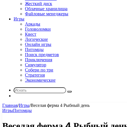
Жесткий диск
Облачные хранилища
Файловые менеджеры
Игры
Аркады
Головоломки
Квест
Логические
Онлайн игры
Питомцы
Поиск предметов
Приключения
Симулятор
Собери по три
Стратегия
Экономические
Искать
Sidebar
Главная
/
Игры
/
Веселая ферма 4 Рыбный день
Игры
Питомцы
Веселая ферма 4 Рыбный ден