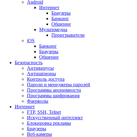
Android
Интернет
Браузеры
Банкинг
Общение
Мультимедиа
Проигрыватели
iOS
Банкинг
Браузеры
Общение
Безопасность
Антивирусы
Антишпионы
Контроль доступа
Пароли и менеджеры паролей
Программы анонимности
Программы шифрования
Фаерволы
Интернет
FTP, SSH, Telnet
Искусственный интеллект
Блокировка рекламы
Браузеры
Веб-камеры