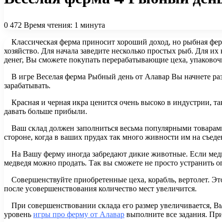
0
472
Время чтения: 1 минута
Классическая ферма приносит хороший доход, но рыбная фер
хозяйство. Для начала заведите несколько простых рыб. Для их
денег, Вы сможете покупать перерабатывающие цеха, упаковочн
В игре Веселая ферма Рыбный день от Алавар Вы начнете ра
зарабатывать.
Красная и черная икра ценится очень высоко в индустрии, та
давать больше прибыли.
Ваш склад должен заполниться весьма популярными товарами 
стороне, когда в ваших прудах так много живности им на съеде
На Вашу ферму иногда забредают дикие животные. Если медве
медведя можно продать. Так вы сможете не просто устранить оп
Совершенствуйте приобретенные цеха, корабль, вертолет. Эт
после усовершенствования количество мест увеличится.
При совершенствовании склада его размер увеличивается, В
уровень
игры про ферму от Алавар
выполните все задания. Пр