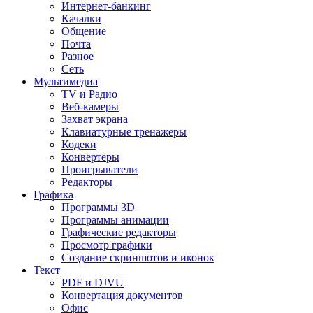
Интернет-банкинг
Качалки
Общение
Почта
Разное
Сеть
Мультимедиа
TV и Радио
Веб-камеры
Захват экрана
Клавиатурные тренажеры
Кодеки
Конвертеры
Проигрыватели
Редакторы
Графика
Программы 3D
Программы анимации
Графические редакторы
Просмотр графики
Создание скриншотов и иконок
Текст
PDF и DJVU
Конвертация документов
Офис