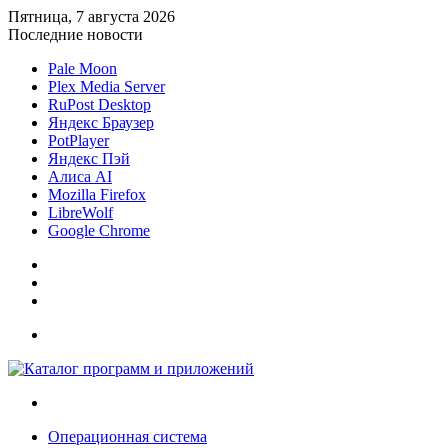
Пятница, 7 августа 2026
Последние новости
Pale Moon
Plex Media Server
RuPost Desktop
Яндекс Браузер
PotPlayer
Яндекс Пэй
Алиса AI
Mozilla Firefox
LibreWolf
Google Chrome
Sidebar
Случайная
статья
Войти
Меню
Искать
Операционная система