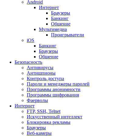
Android
Интернет
Браузеры
Банкинг
Общение
Мультимедиа
Проигрыватели
iOS
Банкинг
Браузеры
Общение
Безопасность
Антивирусы
Антишпионы
Контроль доступа
Пароли и менеджеры паролей
Программы анонимности
Программы шифрования
Фаерволы
Интернет
FTP, SSH, Telnet
Искусственный интеллект
Блокировка рекламы
Браузеры
Веб-камеры