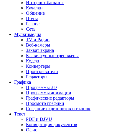
Интернет-банкинг
Качалки
Общение
Почта
Разное
Сеть
Мультимедиа
TV и Радио
Веб-камеры
Захват экрана
Клавиатурные тренажеры
Кодеки
Конвертеры
Проигрыватели
Редакторы
Графика
Программы 3D
Программы анимации
Графические редакторы
Просмотр графики
Создание скриншотов и иконок
Текст
PDF и DJVU
Конвертация документов
Офис