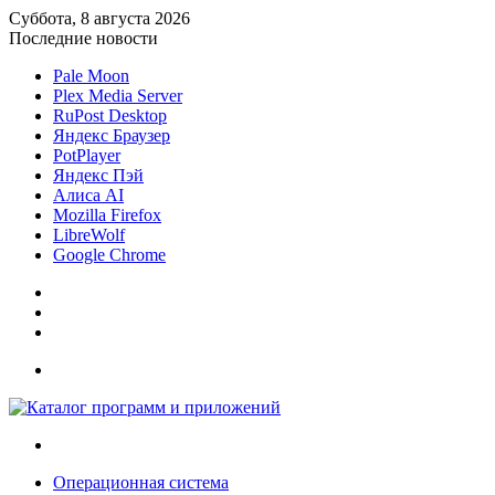
Суббота, 8 августа 2026
Последние новости
Pale Moon
Plex Media Server
RuPost Desktop
Яндекс Браузер
PotPlayer
Яндекс Пэй
Алиса AI
Mozilla Firefox
LibreWolf
Google Chrome
Sidebar
Случайная
статья
Войти
Меню
Искать
Операционная система