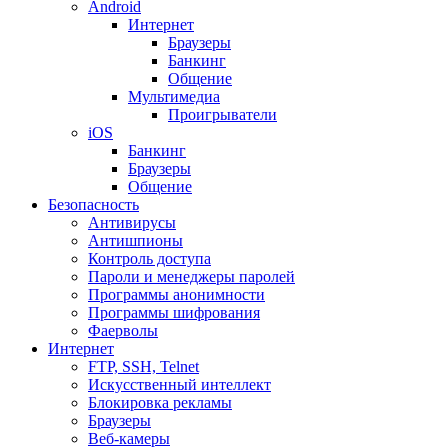
Android
Интернет
Браузеры
Банкинг
Общение
Мультимедиа
Проигрыватели
iOS
Банкинг
Браузеры
Общение
Безопасность
Антивирусы
Антишпионы
Контроль доступа
Пароли и менеджеры паролей
Программы анонимности
Программы шифрования
Фаерволы
Интернет
FTP, SSH, Telnet
Искусственный интеллект
Блокировка рекламы
Браузеры
Веб-камеры