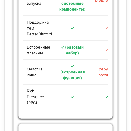
Медленный
запуска
системные
компоненты)
Поддержка
тем
✓
✗
BetterDiscord
Встроенные
✓ (базовый
✗
плагины
набор)
✓
Очистка
Требуется
(встроенная
кэша
вручную
функция)
Rich
Presence
✓
✓
(RPC)