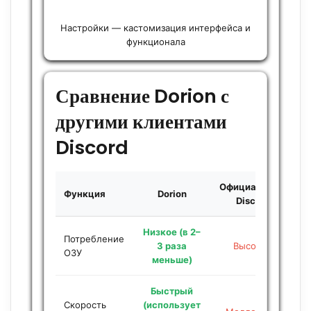
Настройки — кастомизация интерфейса и
функционала
Сравнение Dorion с
другими клиентами
Discord
Официальный
Функция
Dorion
B
Discord
Низкое (в 2–
Потребление
3 раза
Высокое
ОЗУ
меньше)
Быстрый
Скорость
(использует