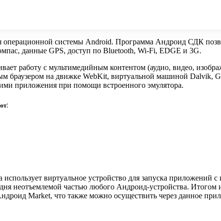
 операционной системы Android. Программа Андроид СДК позвол
мпас, данные GPS, доступ по Bluetooth, Wi-Fi, EDGE и 3G.
вает работу с мультимедийным контентом (аудио, видео, изоб
ным браузером на движке WebKit, виртуальной машиной Dalvik, 
е ими приложения при помощи встроенного эмулятора.
ют:
использует виртуальное устройство для запуска приложений с п
годня неотъемлемой частью любого Андроид-устройства. Итогом 
ндроид Market, что также можно осуществить через данное при