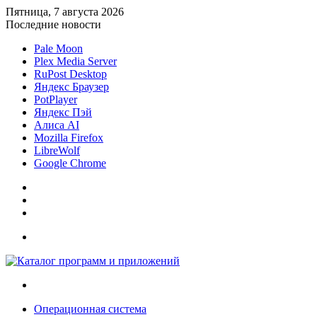
Пятница, 7 августа 2026
Последние новости
Pale Moon
Plex Media Server
RuPost Desktop
Яндекс Браузер
PotPlayer
Яндекс Пэй
Алиса AI
Mozilla Firefox
LibreWolf
Google Chrome
Sidebar
Случайная
статья
Войти
Меню
Искать
Операционная система