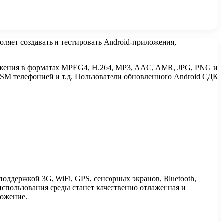
яет создавать и тестировать Android-приложения,
ражения в форматах MPEG4, H.264, MP3, AAC, AMR, JPG, PNG и
GSM телефонией и т.д. Пользователи обновленного Android СДК
оддержкой 3G, WiFi, GPS, сенсорных экранов, Bluetooth,
использования среды станет качественно отлаженная и
ложение.