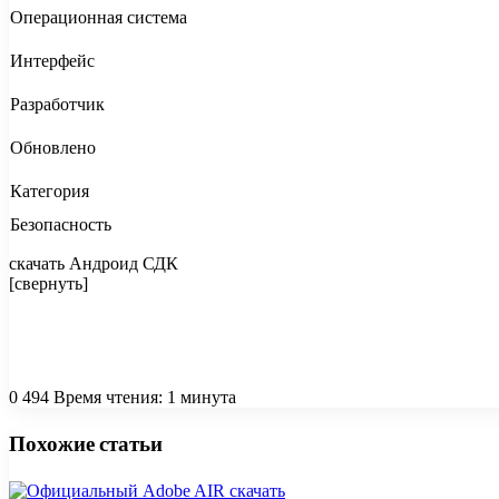
Операционная система
Интерфейс
Разработчик
Обновлено
Категория
Безопасность
скачать Андроид СДК
[свернуть]
0
494
Время чтения: 1 минута
Facebook
Twitter
Вконтакте
Одноклассники
Skype
Messenger
Messenger
WhatsApp
Telegram
Viber
Line
Поделиться
Печатать
через
Похожие статьи
электронную
почту