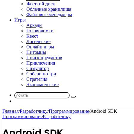
Жесткий диск
Облачные хранилища
Файловые менеджеры
Игры
Аркады
Головоломки
Квест
Логические
Онлайн игры
Питомцы
Поиск предметов
Приключения
Симулятор
Собери по три
Стратегия
Экономические
Искать
Sidebar
Главная
/
Разработчику
/
Программирование
/
Android SDK
Программирование
Разработчику
Android SDK