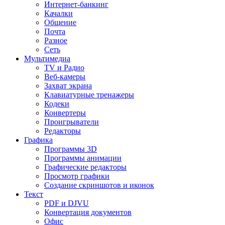
Интернет-банкинг
Качалки
Общение
Почта
Разное
Сеть
Мультимедиа
TV и Радио
Веб-камеры
Захват экрана
Клавиатурные тренажеры
Кодеки
Конвертеры
Проигрыватели
Редакторы
Графика
Программы 3D
Программы анимации
Графические редакторы
Просмотр графики
Создание скриншотов и иконок
Текст
PDF и DJVU
Конвертация документов
Офис