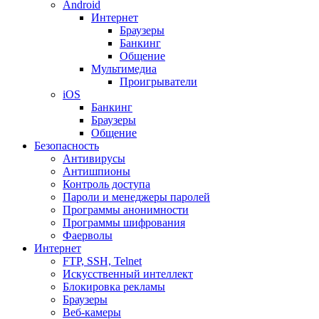
Android
Интернет
Браузеры
Банкинг
Общение
Мультимедиа
Проигрыватели
iOS
Банкинг
Браузеры
Общение
Безопасность
Антивирусы
Антишпионы
Контроль доступа
Пароли и менеджеры паролей
Программы анонимности
Программы шифрования
Фаерволы
Интернет
FTP, SSH, Telnet
Искусственный интеллект
Блокировка рекламы
Браузеры
Веб-камеры