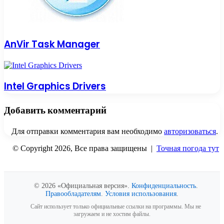
AnVir Task Manager
Intel Graphics Drivers
Добавить комментарий
Для отправки комментария вам необходимо
авторизоваться
.
© Copyright 2026, Все права защищены |
Точная погода тут
Вконтакте
Одноклассники
WhatsApp
Telegram
Viber
Кнопка
«Наверх»
© 2026 «Официальная версия».
Конфиденциальность
.
Правообладателям
.
Условия использования
.
Сайт использует только официальные ссылки на программы. Мы не
загружаем и не хостим файлы.