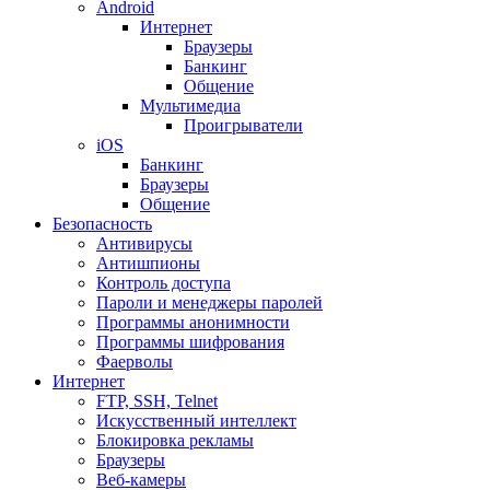
Android
Интернет
Браузеры
Банкинг
Общение
Мультимедиа
Проигрыватели
iOS
Банкинг
Браузеры
Общение
Безопасность
Антивирусы
Антишпионы
Контроль доступа
Пароли и менеджеры паролей
Программы анонимности
Программы шифрования
Фаерволы
Интернет
FTP, SSH, Telnet
Искусственный интеллект
Блокировка рекламы
Браузеры
Веб-камеры