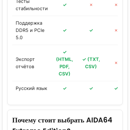
Тесты
✓
✗
✗
стабильности
Поддержка
DDR5 и PCIe
✓
✓
✗
5.0
✓
Экспорт
(HTML,
✓ (TXT,
✗
отчётов
PDF,
CSV)
CSV)
Русский язык
✓
✓
✓
Почему стоит выбрать AIDA64