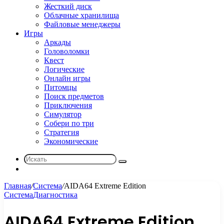
Жесткий диск
Облачные хранилища
Файловые менеджеры
Игры
Аркады
Головоломки
Квест
Логические
Онлайн игры
Питомцы
Поиск предметов
Приключения
Симулятор
Собери по три
Стратегия
Экономические
Искать
Sidebar
Главная
/
Система
/
AIDA64 Extreme Edition
Система
Диагностика
AIDA64 Extreme Edition