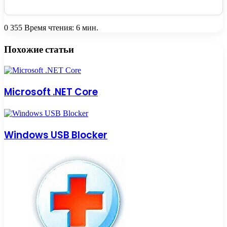
0
355
Время чтения: 6 мин.
Facebook
Twitter
Вконтакте
Одноклассники
Skype
Messenger
Messenger
WhatsApp
Telegram
Viber
Line
Поделиться
Печатать
через
Похожие статьи
электронную
почту
Microsoft .NET Core
Windows USB Blocker