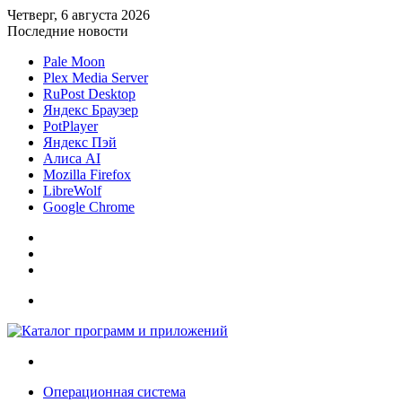
Четверг, 6 августа 2026
Последние новости
Pale Moon
Plex Media Server
RuPost Desktop
Яндекс Браузер
PotPlayer
Яндекс Пэй
Алиса AI
Mozilla Firefox
LibreWolf
Google Chrome
Sidebar
Случайная
статья
Войти
Меню
Искать
Операционная система