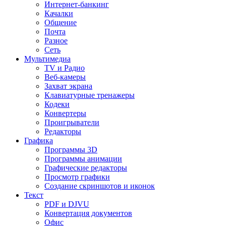
Интернет-банкинг
Качалки
Общение
Почта
Разное
Сеть
Мультимедиа
TV и Радио
Веб-камеры
Захват экрана
Клавиатурные тренажеры
Кодеки
Конвертеры
Проигрыватели
Редакторы
Графика
Программы 3D
Программы анимации
Графические редакторы
Просмотр графики
Создание скриншотов и иконок
Текст
PDF и DJVU
Конвертация документов
Офис