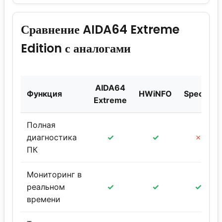
Сравнение AIDA64 Extreme
Edition с аналогами
AIDA64
Функция
HWiNFO
Speccy
Extreme
Полная
диагностика
✓
✓
✗
ПК
Мониторинг в
реальном
✓
✓
✓
времени