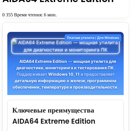
0
355
Время чтения: 6 мин.
Платная утилита / Для Windows
AIDA64 Extreme Edition
—
мощная утилита для
диагностики, мониторинга и тестирования ПК
.
Поддерживает
Windows 10, 11
и предоставляет
детальную информацию о железе, программном
обеспечении, температуре и производительности
.
Ключевые преимущества
AIDA64 Extreme Edition