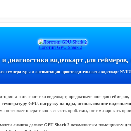
Логотип GPU Shark 2
и диагностика видеокарт для геймеров, 
ля температуры
и
оптимизации производительности
видеокарт NVIDI
оринга и диагностики видеокарт, предназначенное для геймеров, 
я
температуру GPU
,
нагрузку на ядра
,
использование видеопам
мма позволяет оперативно выявлять проблемы, оптимизировать прои
менты анализа делают
GPU Shark 2
незаменимым помощником для т