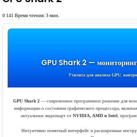
0
141
Время чтения: 3 мин.
GPU Shark 2 — мониторинг 
Утилита для анализа GPU
,
контро
GPU Shark 2
— современное программное решение для монит
информацию о состоянии графического процессора, включа
актуальных видеокарт от
NVIDIA, AMD и Intel
, програ
Интуитивно понятный интерфейс и расширенные инстру