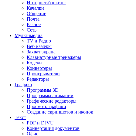
Интернет-банкинг
Качалки
Общение
Почта
Разное
Сеть
Мультимедиа
TV и Радио
Веб-камеры
Захват экрана
Клавиатурные тренажеры
Кодеки
Конвертеры
Проигрыватели
Редакторы
Графика
Программы 3D
Программы анимации
Графические редакторы
Просмотр графики
Создание скриншотов и иконок
Текст
PDF и DJVU
Конвертация документов
Офис