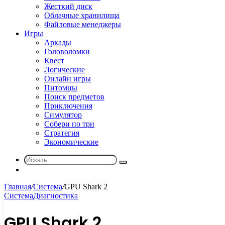
Жесткий диск
Облачные хранилища
Файловые менеджеры
Игры
Аркады
Головоломки
Квест
Логические
Онлайн игры
Питомцы
Поиск предметов
Приключения
Симулятор
Собери по три
Стратегия
Экономические
Искать
Sidebar
Главная
/
Система
/
GPU Shark 2
Система
Диагностика
GPU Shark 2