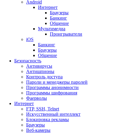
Android
Интернет
Браузеры
Банкинг
Общение
Мультимедиа
Проигрыватели
iOS
Банкинг
Браузеры
Общение
Безопасность
Антивирусы
Антишпионы
Контроль доступа
Пароли и менеджеры паролей
Программы анонимности
Программы шифрования
Фаерволы
Интернет
FTP, SSH, Telnet
Искусственный интеллект
Блокировка рекламы
Браузеры
Веб-камеры