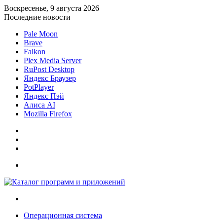
Воскресенье, 9 августа 2026
Последние новости
Pale Moon
Brave
Falkon
Plex Media Server
RuPost Desktop
Яндекс Браузер
PotPlayer
Яндекс Пэй
Алиса AI
Mozilla Firefox
Sidebar
Случайная
статья
Войти
Меню
Искать
Операционная система