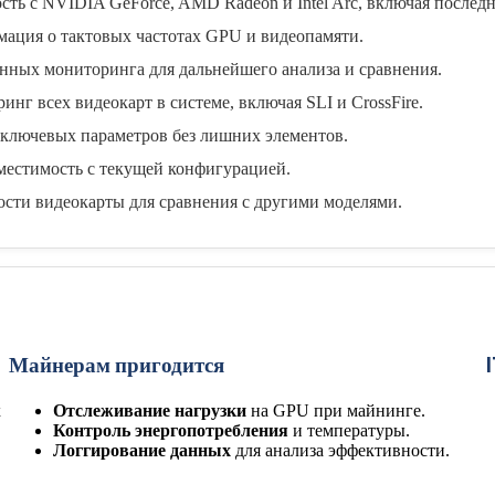
ть с NVIDIA GeForce, AMD Radeon и Intel Arc, включая последн
ация о тактовых частотах GPU и видеопамяти.
нных мониторинга для дальнейшего анализа и сравнения.
г всех видеокарт в системе, включая SLI и CrossFire.
ключевых параметров без лишних элементов.
местимость с текущей конфигурацией.
сти видеокарты для сравнения с другими моделями.
Майнерам пригодится
х
Отслеживание нагрузки
на GPU при майнинге.
Контроль энергопотребления
и температуры.
Логгирование данных
для анализа эффективности.