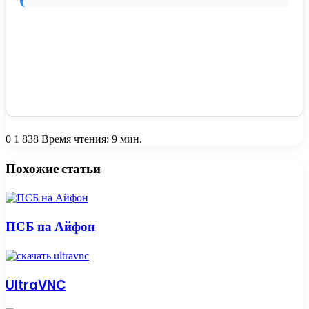
0
1 838
Время чтения: 9 мин.
Facebook
Twitter
Вконтакте
Одноклассники
Skype
Messenger
Messenger
WhatsApp
Telegram
Viber
Line
Поделиться
Печатать
через
Похожие статьи
электронную
почту
ПСБ на Айфон
UltraVNC