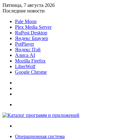
Пятница, 7 августа 2026
Последние новости
Pale Moon
Plex Media Server
RuPost Desktop
Яндекс Браузер
PotPlayer
Яндекс Пэй
Алиса AI
Mozilla Firefox
LibreWolf
Google Chrome
Sidebar
Случайная
статья
Войти
Меню
Искать
Операционная система