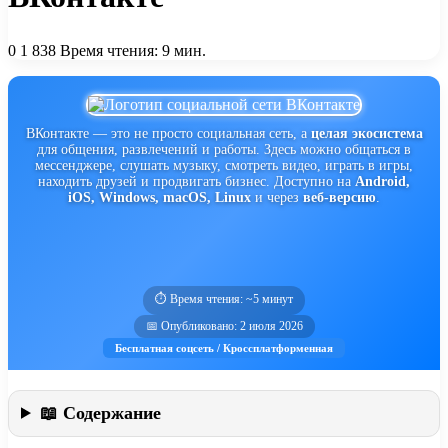
0
1 838
Время чтения: 9 мин.
ВКонтакте — это не просто социальная сеть, а
целая экосистема
для общения, развлечений и работы. Здесь можно общаться в
мессенджере, слушать музыку, смотреть видео, играть в игры,
находить друзей и продвигать бизнес. Доступно на
Android,
iOS, Windows, macOS, Linux
и через
веб-версию
.
⏱️ Время чтения: ~5 минут
📅 Опубликовано: 2 июля 2026
Бесплатная соцсеть / Кроссплатформенная
📖 Содержание