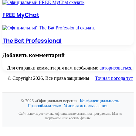
FREE MyChat
The Bat Professional
Добавить комментарий
Для отправки комментария вам необходимо
авторизоваться
.
© Copyright 2026, Все права защищены |
Точная погода тут
Вконтакте
Одноклассники
WhatsApp
Telegram
Viber
Кнопка
«Наверх»
© 2026 «Официальная версия».
Конфиденциальность
.
Правообладателям
.
Условия использования
.
Сайт использует только официальные ссылки на программы. Мы не
загружаем и не хостим файлы.