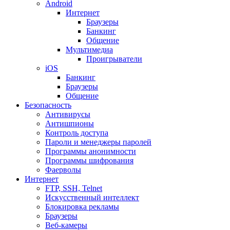
Android
Интернет
Браузеры
Банкинг
Общение
Мультимедиа
Проигрыватели
iOS
Банкинг
Браузеры
Общение
Безопасность
Антивирусы
Антишпионы
Контроль доступа
Пароли и менеджеры паролей
Программы анонимности
Программы шифрования
Фаерволы
Интернет
FTP, SSH, Telnet
Искусственный интеллект
Блокировка рекламы
Браузеры
Веб-камеры