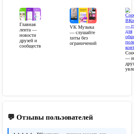
Главная
VK Музыка
лента —
— слушайте
новости
хиты без
друзей и
ограничений
сообществ
Соо
— н
дру
увл
💬 Отзывы пользователей