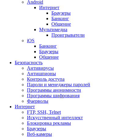
Android
Интернет
Браузеры
Банкинг
Общение
Мультимедиа
Проигрыватели
iOS
Банкинг
Браузеры
Общение
Безопасность
Антивирусы
Антишпионы
Контроль доступа
Пароли и менеджеры паролей
Программы анонимности
Программы шифрования
Фаерволы
Интернет
FTP, SSH, Telnet
Искусственный интеллект
Блокировка рекламы
Браузеры
Веб-камеры