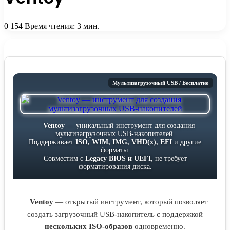
0
154
Время чтения: 3 мин.
Мультизагрузочный USB / Бесплатно
Ventoy
— уникальный инструмент для создания
мультизагрузочных USB-накопителей.
Поддерживает
ISO, WIM, IMG, VHD(x), EFI
и другие
форматы.
Совместим с
Legacy BIOS и UEFI
, не требует
форматирования диска.
Ventoy
— открытый инструмент, который позволяет
создать загрузочный USB-накопитель с поддержкой
нескольких ISO-образов
одновременно.