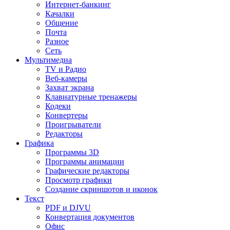
Интернет-банкинг
Качалки
Общение
Почта
Разное
Сеть
Мультимедиа
TV и Радио
Веб-камеры
Захват экрана
Клавиатурные тренажеры
Кодеки
Конвертеры
Проигрыватели
Редакторы
Графика
Программы 3D
Программы анимации
Графические редакторы
Просмотр графики
Создание скриншотов и иконок
Текст
PDF и DJVU
Конвертация документов
Офис