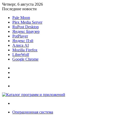
Четверг, 6 августа 2026
Последние новости
Pale Moon
Plex Media Server
RuPost Desktop
Яндекс Браузер
PotPlayer
Яндекс Пэй
Алиса AI
Mozilla Firefox
LibreWolf
Google Chrome
Sidebar
Случайная
статья
Войти
Меню
Искать
Операционная система