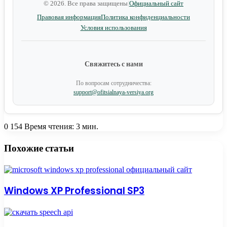
© 2026. Все права защищены
|
Официальный сайт
Правовая информация
Политика конфиденциальности
Условия использования
Свяжитесь с нами
По вопросам сотрудничества:
support@ofitsialnaya-versiya.org
0
154
Время чтения: 3 мин.
Facebook
Twitter
Вконтакте
Одноклассники
Skype
Messenger
Messenger
WhatsApp
Telegram
Viber
Line
Поделиться
Печатать
через
Похожие статьи
электронную
почту
Windows XP Professional SP3