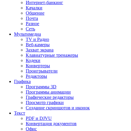
Интернет-банкинг
Качалки
Общение
Почта
Разное
Сеть
Мультимедиа
TV и Радио
Веб-камеры
Захват экрана
Клавиатурные тренажеры
Кодеки
Конвертеры
Проигрыватели
Редакторы
Графика
Программы 3D
Программы анимации
Графические редакторы
Просмотр графики
Создание скриншотов и иконок
Текст
PDF и DJVU
Конвертация документов
Офис