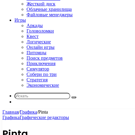
Жесткий диск
Облачные хранилища
Файловые менеджеры
Игры
Аркады
Головоломки
Квест
Логические
Онлайн игры
Питомцы
Поиск предметов
Приключения
Симулятор
Собери по три
Стратегия
Экономические
Искать
Sidebar
Главная
/
Графика
/
Pinta
Графика
Графические редакторы
Pinta