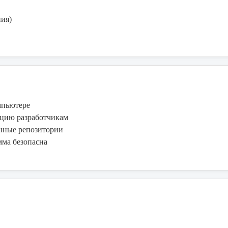
ия)
мпьютере
цию разработчикам
нные репозитории
ма безопасна