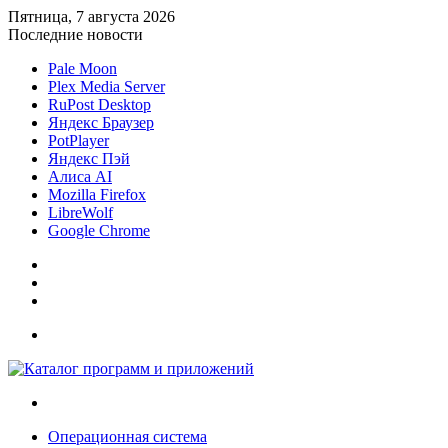
Пятница, 7 августа 2026
Последние новости
Pale Moon
Plex Media Server
RuPost Desktop
Яндекс Браузер
PotPlayer
Яндекс Пэй
Алиса AI
Mozilla Firefox
LibreWolf
Google Chrome
Sidebar
Случайная
статья
Войти
Меню
Искать
Операционная система