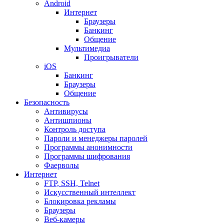
Android
Интернет
Браузеры
Банкинг
Общение
Мультимедиа
Проигрыватели
iOS
Банкинг
Браузеры
Общение
Безопасность
Антивирусы
Антишпионы
Контроль доступа
Пароли и менеджеры паролей
Программы анонимности
Программы шифрования
Фаерволы
Интернет
FTP, SSH, Telnet
Искусственный интеллект
Блокировка рекламы
Браузеры
Веб-камеры