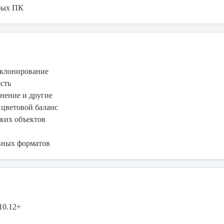
абых ПК
 клонирование
сть
снение и другие
 цветовой баланс
ких объектов
вных форматов
10.12+