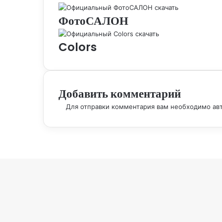
ФотоСАЛОН
Colors
Добавить комментарий
Для отправки комментария вам необходимо
ав
Вконтакте
Одноклассники
WhatsApp
Telegram
Viber
Кнопка
«Наверх»