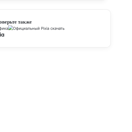
оверьте также
рыть
фика
ia