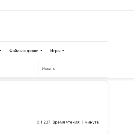
Войти
Случайная
Sidebar
статья
Файлы и диски
Игры
Sidebar
Искать
0
1 237
Время чтения: 1 минута