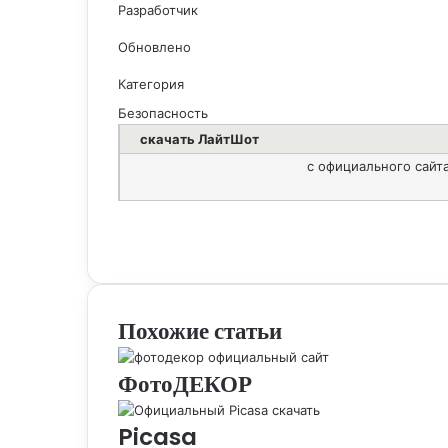
Разработчик
Обновлено
Категория
Безопасность
скачать ЛайтШот
с официального сайта
Facebook
Twitter
Вконтакте
Одноклассники
Skype
Messenger
Messenger
WhatsApp
Telegram
Viber
Line
Поделиться
Печатать
через
электронную
почту
Похожие статьи
ФотоДЕКОР
Picasa