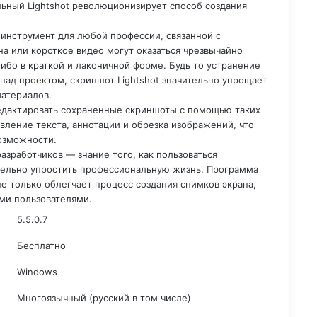
льный Lightshot революционизирует способ создания
инструмент для любой профессии, связанной с
а или короткое видео могут оказаться чрезвычайно
ибо в краткой и лаконичной форме. Будь то устранение
над проектом, скриншот Lightshot значительно упрощает
материалов.
едактировать сохраненные скриншоты с помощью таких
вление текста, аннотации и обрезка изображений, что
озможности.
азработчиков — знание того, как пользоваться
тельно упростить профессиональную жизнь. Программа
не только облегчает
процесс создания снимков экрана
,
ими пользователями.
5.5.0.7
Бесплатно
Windows
Многоязычный (русский в том числе)