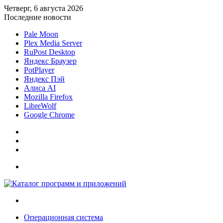
Четверг, 6 августа 2026
Последние новости
Pale Moon
Plex Media Server
RuPost Desktop
Яндекс Браузер
PotPlayer
Яндекс Пэй
Алиса AI
Mozilla Firefox
LibreWolf
Google Chrome
Sidebar
Случайная
статья
Войти
Меню
Искать
Операционная система