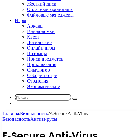
Жесткий диск
Облачные хранилища
Файловые менеджеры
Игры
Аркады
Головоломки
Квест
Логические
Онлайн игры
Питомцы
Поиск предметов
Приключения
Симулятор
Собери по три
Стратегия
Экономические
Искать
Sidebar
Главная
/
Безопасность
/
F‑Secure Anti‑Virus
Безопасность
Антивирусы
F‑Secure Anti‑Virus