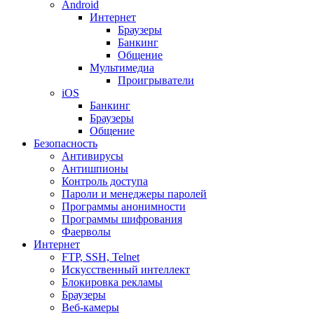
Android
Интернет
Браузеры
Банкинг
Общение
Мультимедиа
Проигрыватели
iOS
Банкинг
Браузеры
Общение
Безопасность
Антивирусы
Антишпионы
Контроль доступа
Пароли и менеджеры паролей
Программы анонимности
Программы шифрования
Фаерволы
Интернет
FTP, SSH, Telnet
Искусственный интеллект
Блокировка рекламы
Браузеры
Веб-камеры