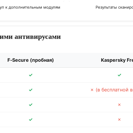
ступ к дополнительным модулям
Результаты сканир
гими антивирусами
F‑Secure (пробная)
Kaspersky Fr
✓
✓
✓
✗ (в бесплатной 
✓
✗
✓
✗