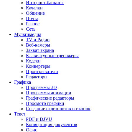
Интернет-банкинг
Качалки
Общение
Почта
Разное
Сеть
Мультимедиа
TV и Радио
Веб-камеры
Захват экрана
Клавиатурные тренажеры
Кодеки
Конвертеры
Проигрыватели
Редакторы
Графика
Программы 3D
Программы анимации
Графические редакторы
Просмотр графики
Создание скриншотов и иконок
Текст
PDF и DJVU
Конвертация документов
Офис