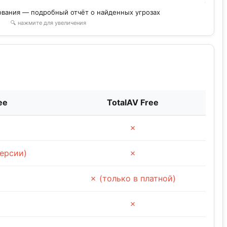
ования — подробный отчёт о найденных угрозах
🔍 нажмите для увеличения
ee
TotalAV Free
✗
версии)
✗
✗ (только в платной)
✗