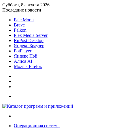
Суббота, 8 августа 2026
Последние новости
Pale Moon
Brave
Falkon
Plex Media Server
RuPost Desktop
Яндекс Браузер
PotPlayer
Яндекс Пэй
Алиса AI
Mozilla Firefox
Sidebar
Случайная
статья
Войти
Меню
Искать
Операционная система