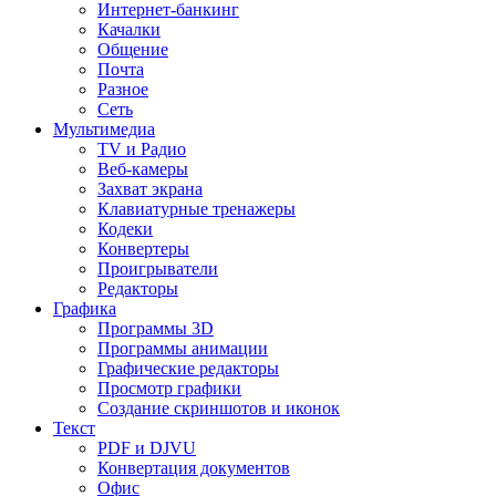
Интернет-банкинг
Качалки
Общение
Почта
Разное
Сеть
Мультимедиа
TV и Радио
Веб-камеры
Захват экрана
Клавиатурные тренажеры
Кодеки
Конвертеры
Проигрыватели
Редакторы
Графика
Программы 3D
Программы анимации
Графические редакторы
Просмотр графики
Создание скриншотов и иконок
Текст
PDF и DJVU
Конвертация документов
Офис