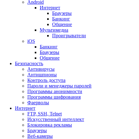
Android
Интернет
Браузеры
Банкинг
Общение
Мультимедиа
Проигрыватели
iOS
Банкинг
Браузеры
Общение
Безопасность
Антивирусы
Антишпионы
Контроль доступа
Пароли и менеджеры паролей
Программы анонимности
Программы шифрования
Фаерволы
Интернет
FTP, SSH, Telnet
Искусственный интеллект
Блокировка рекламы
Браузеры
Веб-камеры