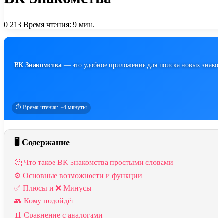
0
213
Время чтения: 9 мин.
ВК Знакомства
— это удобное приложение для поиска новых знаком
⏱️ Время чтения: ~4 минуты
🖥️ Содержание
🤔 Что такое ВК Знакомства простыми словами
⚙️ Основные возможности и функции
✅ Плюсы и ❌ Минусы
👥 Кому подойдёт
📊 Сравнение с аналогами