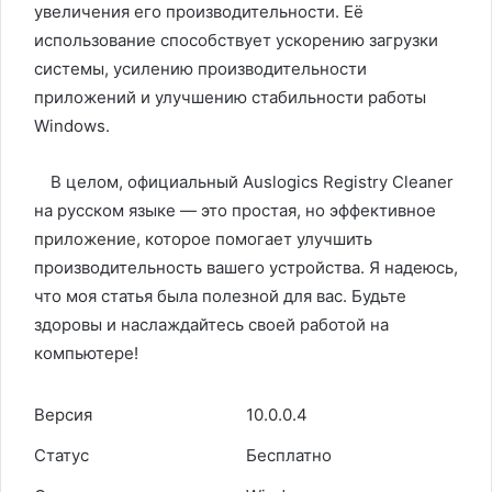
увеличения его производительности. Её
использование способствует ускорению загрузки
системы, усилению производительности
приложений и улучшению стабильности работы
Windows.
В целом, официальный Auslogics Registry Cleaner
на русском языке — это простая, но эффективное
приложение, которое помогает улучшить
производительность вашего устройства. Я надеюсь,
что моя статья была полезной для вас. Будьте
здоровы и наслаждайтесь своей работой на
компьютере!
Версия
10.0.0.4
Статус
Бесплатно