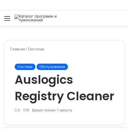
Меню
И
Главная
/
Система
Система
Обслуживание
Auslogics
Registry Cleaner
0
178
Время чтения: 1 минута