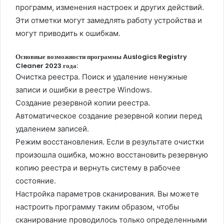
программ, изменения настроек и других действий.
Эти отметки могут замедлять работу устройства и
могут приводить к ошибкам.
Основные возможности программы Auslogics Registry
Cleaner 2023 года:
Очистка реестра. Поиск и удаление ненужные
записи и ошибки в реестре Windows.
Создание резервной копии реестра.
Автоматическое создание резервной копии перед
удалением записей.
Режим восстановления. Если в результате очистки
произошла ошибка, можно восстановить резервную
копию реестра и вернуть систему в рабочее
состояние.
Настройка параметров сканирования. Вы можете
настроить программу таким образом, чтобы
сканирование проводилось только определенными