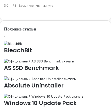
0
178
Время чтения: 1 минута
Facebook
Twitter
Вконтакте
Одноклассники
Skype
Messenger
Messenger
WhatsApp
Telegram
Viber
Line
Поделиться
Печатать
через
электронную
Похожие статьи
почту
BleachBit
AS SSD Benchmark
Absolute Uninstaller
Windows 10 Update Pack